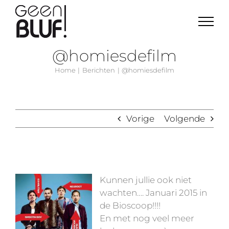
Ga
naar
inhoud
@homiesdefilm
Home
Berichten
@homiesdefilm
Vorige
Volgende
Bekijk
grotere
Kunnen jullie ook niet
afbeelding
wachten…. Januari 2015 in
de Bioscoop!!!!
En met nog veel meer