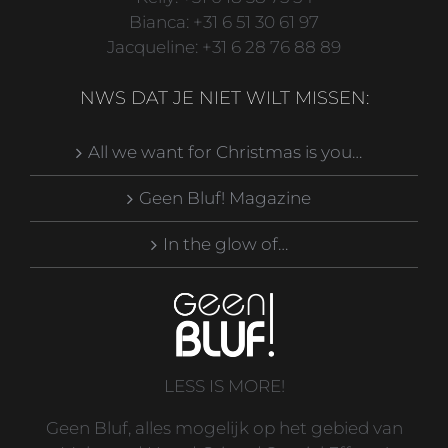
Bianca: +31 6 51 30 61 97
Jacqueline: +31 6 28 76 88 89
NWS DAT JE NIET WILT MISSEN:
All we want for Christmas is you…
Geen Bluf! Magazine
In the glow of…
LESS IS MORE!
Geen Bluf, alles mogelijk op het gebied van