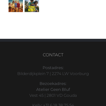
CONTACT
Postadres:
Bilderdijkplein 7 | 2274 LW Voorburg
Bezoekadres:
Atelier Geen Bluf
Vest 45 | 2801 VD Gouda
Kelly: +31 6 18 38 75 54