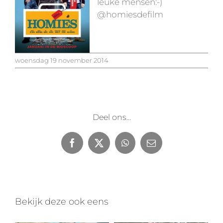
leuke mensen:-)
@homiesdefilm
woensdag 19 november 2014
Deel ons...
Facebook
X
WhatsApp
E-
mail
Bekijk deze ook eens