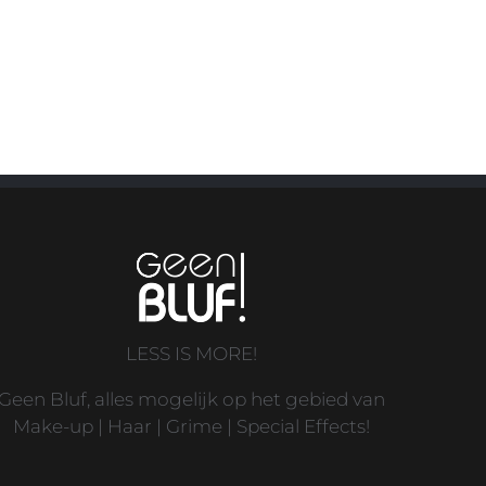
LESS IS MORE!
Geen Bluf, alles mogelijk op het gebied van
Make-up | Haar | Grime | Special Effects!