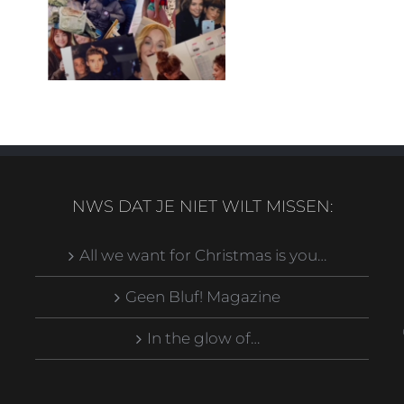
NWS DAT JE NIET WILT MISSEN:
All we want for Christmas is you…
Geen Bluf! Magazine
In the glow of…