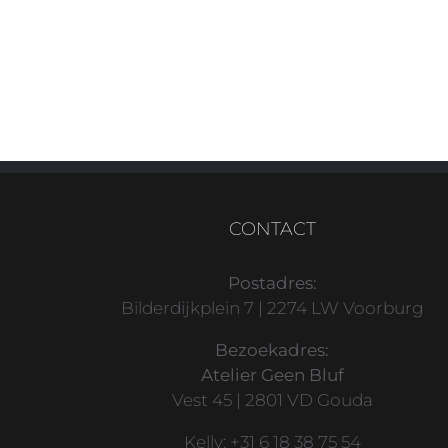
CONTACT
Postadres:
Bilderdijkplein 7 | 2274 LW Voorburg
Bezoekadres:
Atelier Geen Bluf
Vest 45 | 2801 VD Gouda
Kelly: +31 6 18 38 75 54