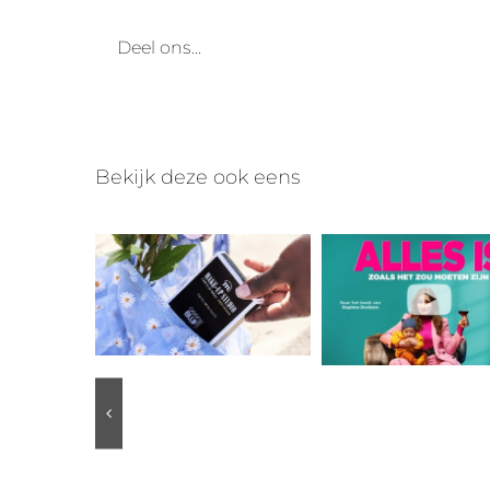
Deel ons...
Bekijk deze ook eens
ONE FACE | ONE PALETTE
Alles Is Zoals Het Zou Moeten Z
 together!