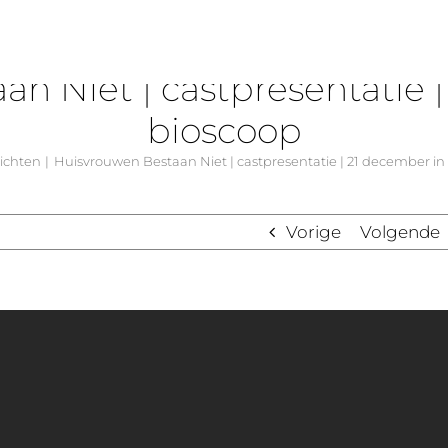
n Niet | castpresentatie 
bioscoop
ichten
Huisvrouwen Bestaan Niet | castpresentatie | 21 december in
Vorige
Volgende