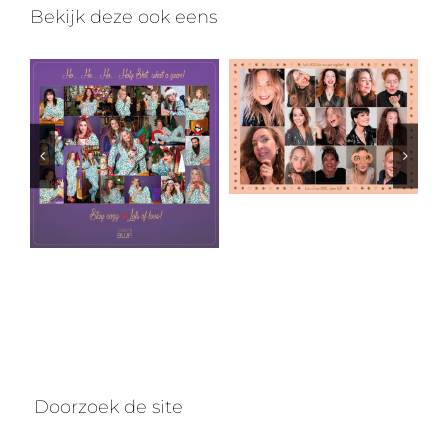
Bekijk deze ook eens
Let’s ROCK the New Year together!
Ho… Ho… Ho… Holy Shit, what a year!
Doorzoek de site