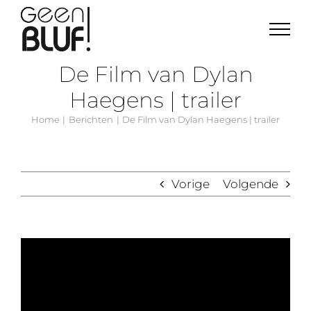
Ga
naar
inhoud
De Film van Dylan
Haegens | trailer
Home
Berichten
De Film van Dylan Haegens | trailer
Vorige
Volgende