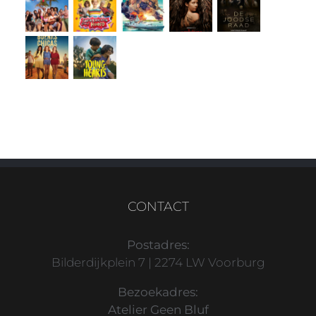
CONTACT
Postadres:
Bilderdijkplein 7 | 2274 LW Voorburg
Bezoekadres:
Atelier Geen Bluf