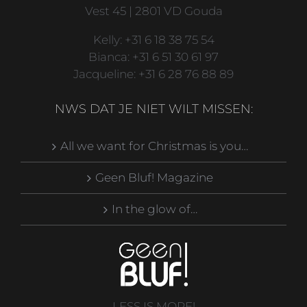
Vest 45 | 2801 VD Gouda
Kelly: +31 6 18 38 75 54
Bianca: +31 6 51 30 61 97
Jacqueline: +31 6 28 76 88 89
NWS DAT JE NIET WILT MISSEN:
All we want for Christmas is you…
Geen Bluf! Magazine
In the glow of…
LESS IS MORE!