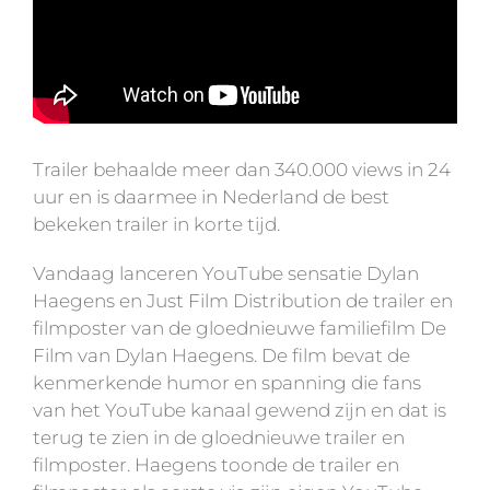
Trailer behaalde meer dan 340.000 views in 24
uur en is daarmee in Nederland de best
bekeken trailer in korte tijd.
Vandaag lanceren YouTube sensatie Dylan
Haegens en Just Film Distribution de trailer en
filmposter van de gloednieuwe familiefilm De
Film van Dylan Haegens.
De film bevat de
kenmerkende humor en spanning die fans
van het YouTube kanaal gewend zijn en dat is
terug te zien in de gloednieuwe trailer en
filmposter. Haegens toonde de trailer en