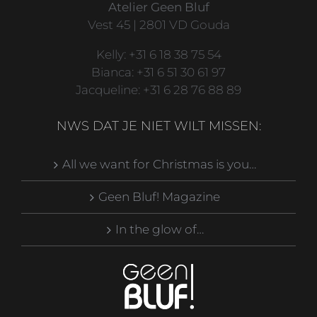
Atelier Geen Bluf
Vest 45 | 2801 VD Gouda
Kelly: +31 6 18 38 75 54
Bianca: +31 6 51 30 61 97
Jacqueline: +31 6 28 76 88 89
NWS DAT JE NIET WILT MISSEN:
All we want for Christmas is you…
Geen Bluf! Magazine
In the glow of…