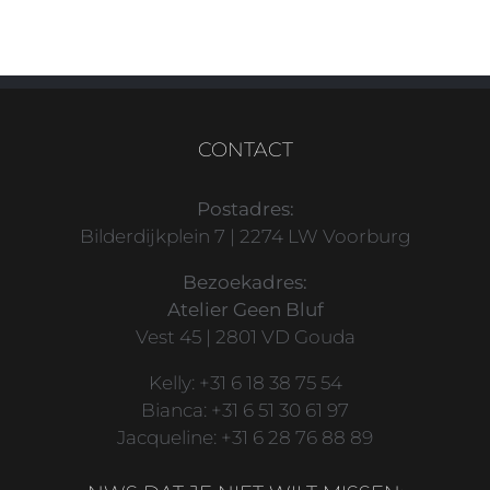
CONTACT
Postadres:
Bilderdijkplein 7 | 2274 LW Voorburg
Bezoekadres:
Atelier Geen Bluf
Vest 45 | 2801 VD Gouda
Kelly: +31 6 18 38 75 54
Bianca: +31 6 51 30 61 97
Jacqueline: +31 6 28 76 88 89