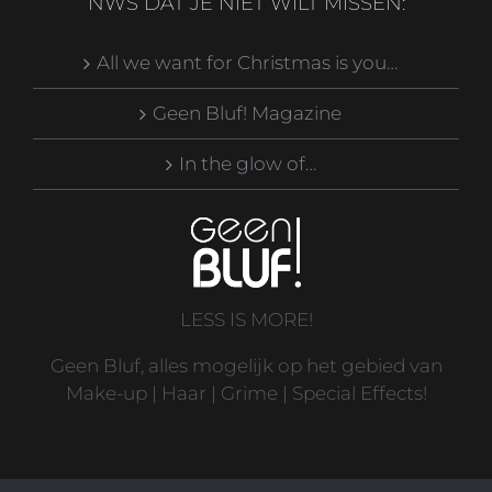
NWS DAT JE NIET WILT MISSEN:
All we want for Christmas is you…
Geen Bluf! Magazine
In the glow of…
LESS IS MORE!
Geen Bluf, alles mogelijk op het gebied van
Make-up | Haar | Grime | Special Effects!