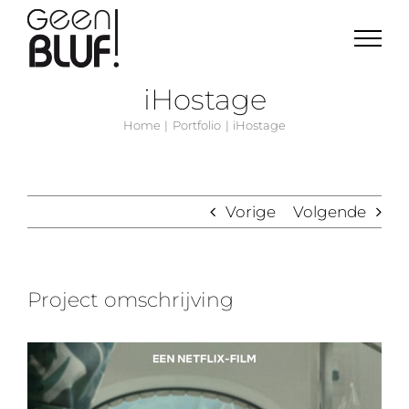
Ga
naar
inhoud
iHostage
Home
Portfolio
iHostage
Vorige
Volgende
Project omschrijving