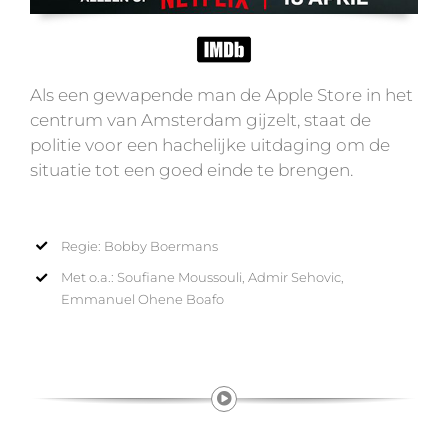
Als een gewapende man de Apple Store in het
centrum van Amsterdam gijzelt, staat de
politie voor een hachelijke uitdaging om de
situatie tot een goed einde te brengen.
Regie: Bobby Boermans
Met o.a.: Soufiane Moussouli, Admir Sehovic,
Emmanuel Ohene Boafo