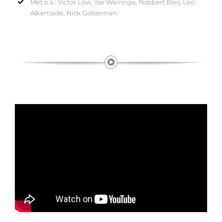
Met o.a.: Victor Löw, Ilse Warringa, Robbert Bleij, Leo
Alkemade, Nick Golterman