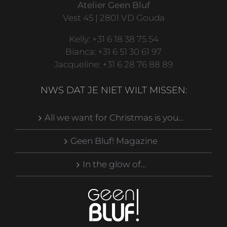
Atelier Geen Bluf
Vest 45 | 2801 VD Gouda
Kelly: +31 6 18 38 75 54
Bianca: +31 6 51 30 61 97
Jacqueline: +31 6 28 76 88 89
NWS DAT JE NIET WILT MISSEN:
All we want for Christmas is you…
Geen Bluf! Magazine
In the glow of…