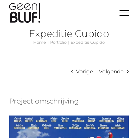
Ga
naar
inhoud
Expeditie Cupido
Home
Portfolio
Expeditie Cupido
Vorige
Volgende
Project omschrijving