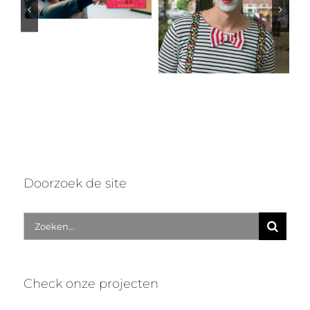
Rick Paul van Mulligen | Circus Noël
Doorzoek de site
Zoek
naar:
Check onze projecten