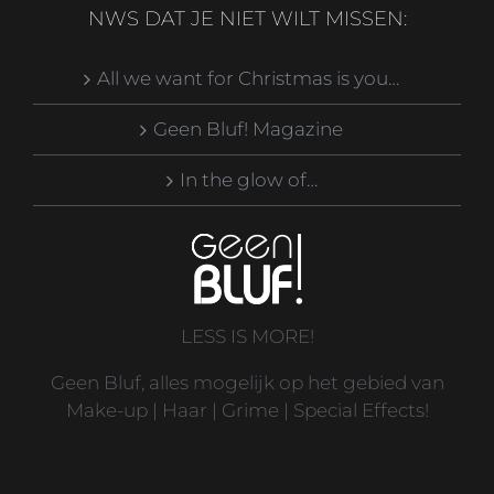
NWS DAT JE NIET WILT MISSEN:
All we want for Christmas is you…
Geen Bluf! Magazine
In the glow of…
LESS IS MORE!
Geen Bluf, alles mogelijk op het gebied van
Make-up | Haar | Grime | Special Effects!