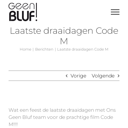
Ga
naar
inhoud
Laatste draaidagen Code
M
Home
Berichten
Laatste draaidagen Code M
Vorige
Volgende
Bekijk
grotere
Wat een feest de laatste draaidagen met Ons
afbeelding
Geen Bluf team voor de prachtige film Code
M!!!!