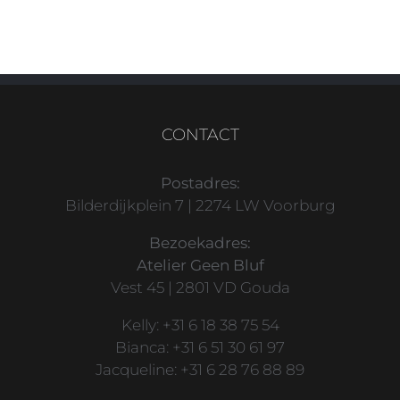
CONTACT
Postadres:
Bilderdijkplein 7 | 2274 LW Voorburg
Bezoekadres:
Atelier Geen Bluf
Vest 45 | 2801 VD Gouda
Kelly: +31 6 18 38 75 54
Bianca: +31 6 51 30 61 97
Jacqueline: +31 6 28 76 88 89