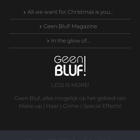
All we want for Christmas is you…
Geen Bluf! Magazine
In the glow of…
LESS IS MORE!
Geen Bluf, alles mogelijk op het gebied van
Make-up | Haar | Grime | Special Effects!