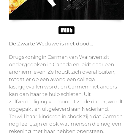
De Zwarte Weduwe is niet dood…
Drugskoningin Carmen van Walraven zit
ondergedoken in Canada en leidt daar een
anoniem leven. Ze houdt zich overal buiten,
totdat er op een avond een collega
lastiggevallen wordt en Carmen niet anders
kan dan haar te hulp schieten. Uit
zelfverdediging vermoordt ze de dader, wordt
opgepakt en uitgeleverd aan Nederland.
Terwijl haar kinderen in shock zijn dat Carmen
nog leeft, zijn er ook wat mensen die nog een
rekening met haar hebben openstaan.