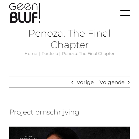
Ga
naar
inhoud
Penoza: The Final
Chapter
Home
Portfolio
Penoza: The Final Chapter
Vorige
Volgende
Project omschrijving