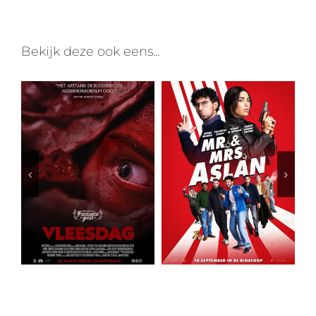
Bekijk deze ook eens...
Lekker met de Meiden