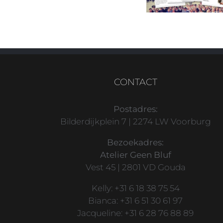
CONTACT
Postadres:
Bilderdijkplein 7 | 2274 LW Voorburg
Bezoekadres:
Atelier Geen Bluf
Vest 45 | 2801 VD Gouda
Kelly: +31 6 18 38 75 54
Bianca: +31 6 51 30 61 97
Jacqueline: +31 6 28 76 88 89