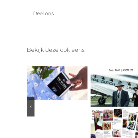
Deel ons...
Bekijk deze ook eens
ONE FACE | ONE PALETTE
 together!
Geen Bluf! | #SETLIFE Nieuwsbrief