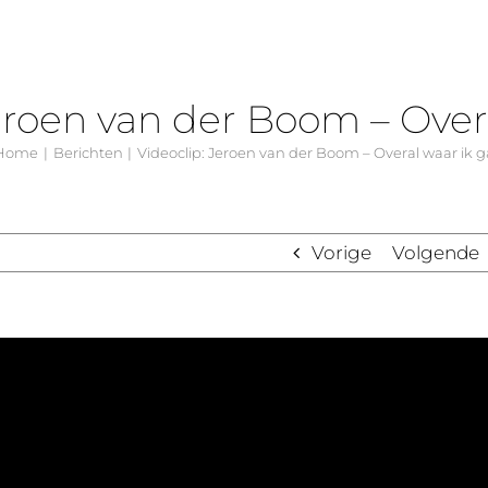
eroen van der Boom – Over
Home
Berichten
Videoclip: Jeroen van der Boom – Overal waar ik g
Vorige
Volgende