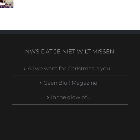
NWS DAT JE NIET WILT MISSEN:
All we want for Christmas is you…
Geen Bluf! Magazine
In the glow of…