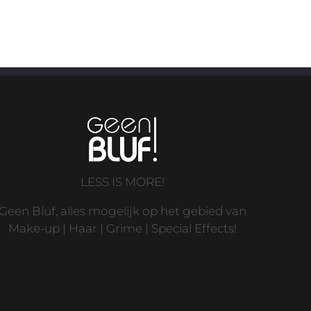
LESS IS MORE!
Geen Bluf, alles mogelijk op het gebied van
Make-up | Haar | Grime | Special Effects!