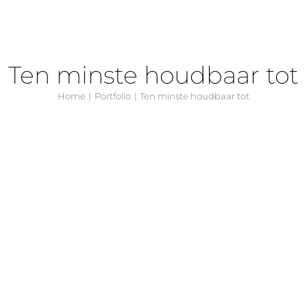
Ten minste houdbaar tot
Home
Portfolio
Ten minste houdbaar tot