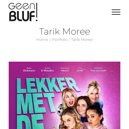
Ga
naar
inhoud
Tarik Moree
Home
Portfolio
Tarik Moree