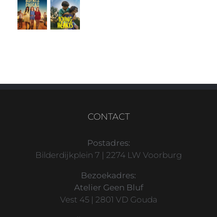
CONTACT
Postadres:
Bilderdijkplein 7 | 2274 LW Voorburg
Bezoekadres:
Atelier Geen Bluf
Vest 45 | 2801 VD Gouda