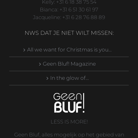
Kelly: +31 6 18 38 75 54
Bianca: +31 6 51 30 61 97
Jacqueline: +31 6 28 76 88 89
NWS DAT JE NIET WILT MISSEN:
All we want for Christmas is you…
Geen Bluf! Magazine
In the glow of…
LESS IS MORE!
Geen Bluf, alles mogelijk op het gebied van