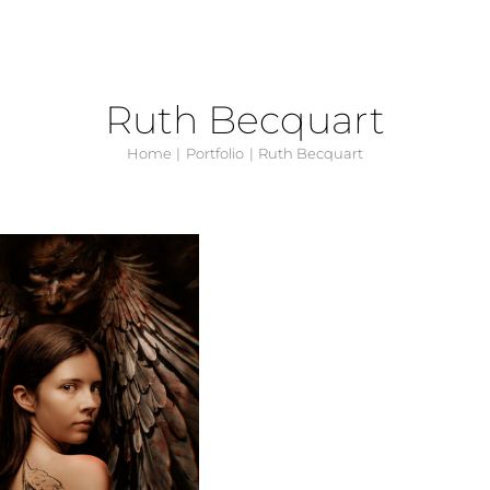
Ruth Becquart
Home
Portfolio
Ruth Becquart