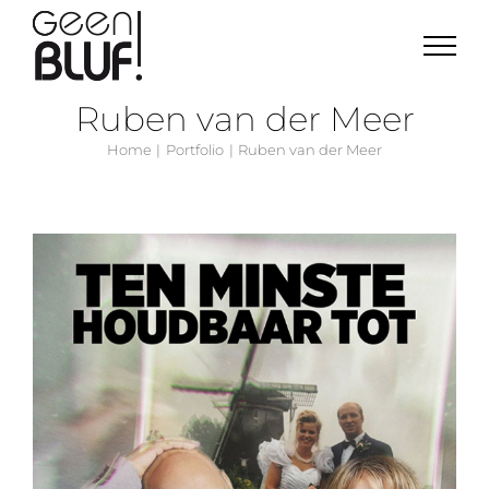
Ga
naar
inhoud
Ruben van der Meer
Home
Portfolio
Ruben van der Meer