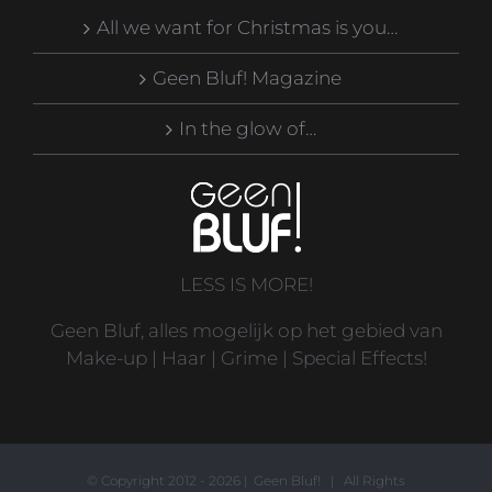
All we want for Christmas is you…
Geen Bluf! Magazine
In the glow of…
LESS IS MORE!
Geen Bluf, alles mogelijk op het gebied van
Make-up | Haar | Grime | Special Effects!
© Copyright 2012 -
2026 | Geen Bluf! | All Rights