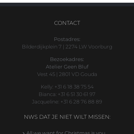
CONTACT
Postadres:
Bilderdijkplein 7 | 2274 LW Voorburg
Bezoekadres:
Atelier Geen Bluf
Vest 45 | 2801 VD Gouda
Kelly: +31 6 18 38 75 54
Bianca: +31 6 51 30 61 97
Jacqueline: +31 6 28 76 88 89
NWS DAT JE NIET WILT MISSEN:
All we want for Christmas is you…