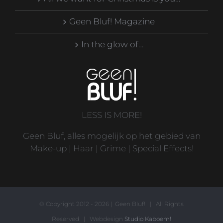
Geen Bluf! Magazine
In the glow of…
LESS IS MORE!
Geen Bluf, alles mogelijk op het gebied van
Make-up | Haar | Grime | Special Effects!
© Copyright 2012 -
2026 | Geen Bluf! | All Rights
Reserved | Webdesign
Studio Kaboem!