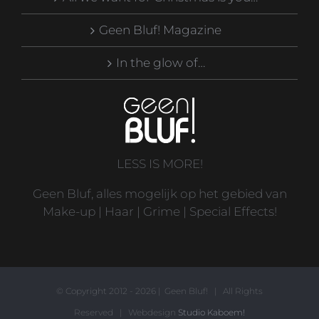
Geen Bluf! Magazine
In the glow of…
LESS IS MORE!
Geen Bluf, alles mogelijk op het gebied van
Make-up | Haar | Grime | Special Effects!
© Copyright 2012 -
2026 | Geen Bluf! | All Rights
Reserved | Webdesign
Studio Kaboem!