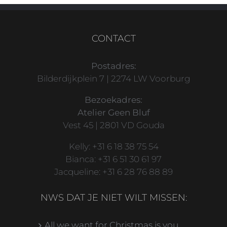
CONTACT
Postadres:
Bilderdijkplein 7 | 2274 LW Voorburg
Bezoekadres:
Atelier Geen Bluf
Vest 45 | 2801 VD Gouda
Kelly: +31 6 18 38 75 54
Bianca: +31 6 51 30 61 97
Jacqueline: +31 6 28 76 88 89
NWS DAT JE NIET WILT MISSEN:
All we want for Christmas is you…