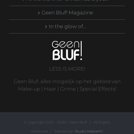
Geen Bluf! Magazine
In the glow of…
LESS IS MORE!
Geen Bluf, alles mogelijk op het gebied van
Make-up | Haar | Grime | Special Effects!
© Copyright 2012 -
2026 | Geen Bluf! | All Rights
Reserved | Webdesign
Studio Kaboem!