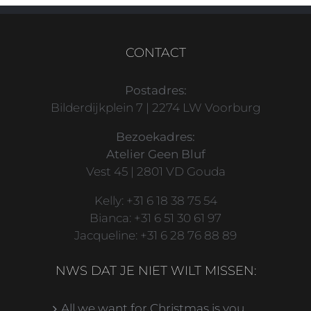
CONTACT
Postadres:
Bilderdijkplein 7 | 2274 LW Voorburg
Bezoekadres:
Atelier Geen Bluf
Vest 45 | 2801 VD Gouda
Kelly: +31 6 18 38 75 54
Bianca: +31 6 51 30 61 97
Jacqueline: +31 6 28 76 88 89
NWS DAT JE NIET WILT MISSEN:
All we want for Christmas is you…