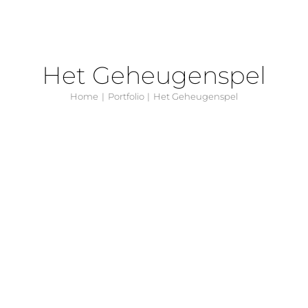
Het Geheugenspel
Home
Portfolio
Het Geheugenspel