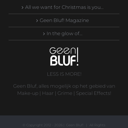
All we want for Christmas is you…
Geen Bluf! Magazine
In the glow of…
LESS IS MORE!
Geen Bluf, alles mogelijk op het gebied van
Make-up | Haar | Grime | Special Effects!
© Copyright 2012 -
2026 | Geen Bluf! | All Rights