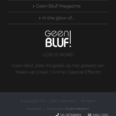
Geen Bluf! Magazine
In the glow of…
LESS IS MORE!
Geen Bluf, alles mogelijk op het gebied van
Make-up | Haar | Grime | Special Effects!
© Copyright 2012 -
2026 | Geen Bluf! | All Rights
Reserved | Webdesign
Studio Kaboem!
06-28768889
MAIL ONS