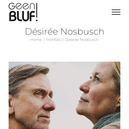
Ga
naar
inhoud
Désirée Nosbusch
Home
Portfolio
Désirée Nosbusch