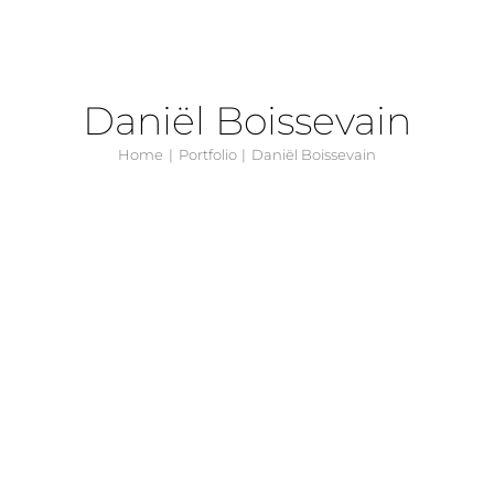
Daniël Boissevain
Home
Portfolio
Daniël Boissevain