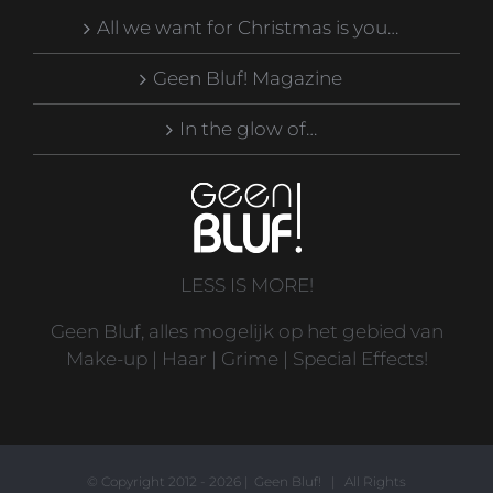
All we want for Christmas is you…
Geen Bluf! Magazine
In the glow of…
LESS IS MORE!
Geen Bluf, alles mogelijk op het gebied van
Make-up | Haar | Grime | Special Effects!
© Copyright 2012 -
2026 | Geen Bluf! | All Rights