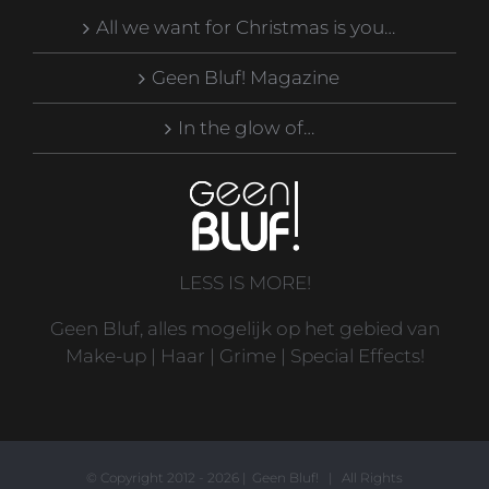
All we want for Christmas is you…
Geen Bluf! Magazine
In the glow of…
LESS IS MORE!
Geen Bluf, alles mogelijk op het gebied van
Make-up | Haar | Grime | Special Effects!
© Copyright 2012 -
2026 | Geen Bluf! | All Rights