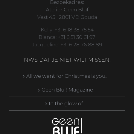
Bezoekadres:
Atelier Geen Bluf
Vest 45 | 2801 VD Gouda
Kelly: +31 6 18 38 75 54
Bianca: +31 6 51 30 61 97
Jacqueline: +31 6 28 76 88 89
NWS DAT JE NIET WILT MISSEN:
All we want for Christmas is you…
Geen Bluf! Magazine
In the glow of…