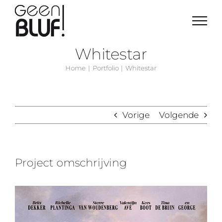
Ga
naar
inhoud
Whitestar
Home
Portfolio
Whitestar
Vorige
Volgende
Project omschrijving