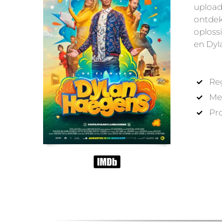
upload
ontdek
oploss
en Dyla
Re
Me
Pr