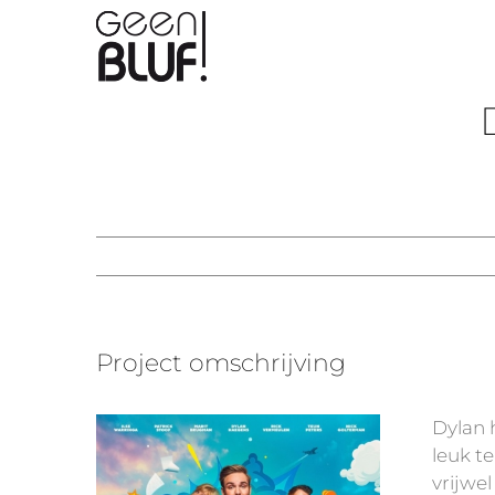
Ga
naar
inhoud
Project omschrijving
Dylan 
leuk t
vrijwel