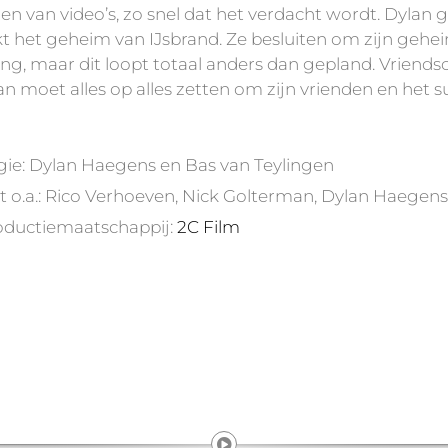
en van video’s, zo snel dat het verdacht wordt. Dyla
t het geheim van IJsbrand. Ze besluiten om zijn geheim 
ing, maar dit loopt totaal anders dan gepland. Vriends
n moet alles op alles zetten om zijn vrienden en het su
gie: Dylan Haegens en Bas van Teylingen
t o.a.: Rico Verhoeven, Nick Golterman, Dylan Haegen
oductiemaatschappij:
2C Film