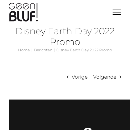
Ga
naar
inhoud
Disney Earth Day 2022
Promo
Home
Berichten
Disney Earth Day 2022 Promo
Vorige
Volgende