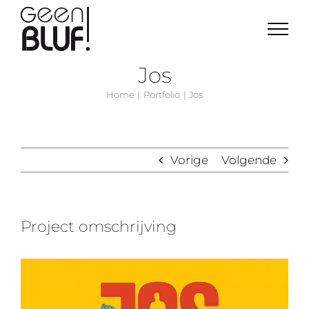
Ga
naar
inhoud
Jos
Home
Portfolio
Jos
Vorige
Volgende
Project omschrijving