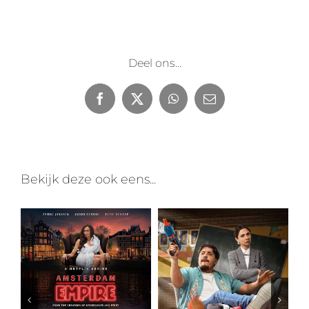
Deel ons...
Facebook
X
WhatsApp
E-
mail
Bekijk deze ook eens...
Amsterdam Empire