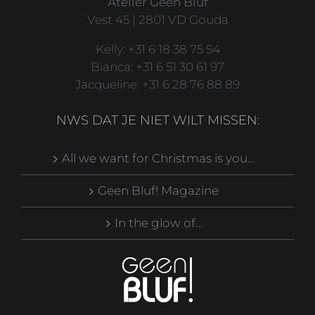
Atelier Geen Bluf
Vest 45 | 2801 VD Gouda
Kelly: +31 6 18 38 75 54
Bianca: +31 6 51 30 61 97
Jacqueline: +31 6 28 76 88 89
NWS DAT JE NIET WILT MISSEN:
All we want for Christmas is you…
Geen Bluf! Magazine
In the glow of…