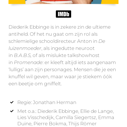
Diederik Ebbinge is in zekere zin de ultieme
antiheld. Of het nu gaat om zijn rol als
schlemielige schooldirecteur Anton in
De
luizenmoeder
, als ingedutte neuroot
in
B.A.B.S,
of als mislukte talkshowhost
in
Promenade
: er kleeft altijd iets aangenaam
‘lulligs’ aan zijn personages. Mensen die je een
knuffel wil geven, maar waar je stiekem óók
een beetje om gniffelt.
Regie: Jonathan Herman
Met o.a.: Diederik Ebbinge, Ellie de Lange,
Lies Visschedijk, Camilla Siegertsz, Emma
Duine, Pierre Bokma, Thijs Römer