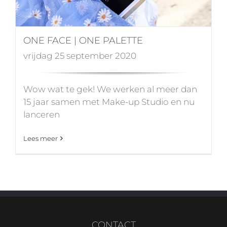
ONE FACE | ONE PALETTE
vrijdag 25 september 2020
Wow wat te gek! We werken al meer dan
15 jaar samen met Make-up Studio en nu
lanceren
Lees meer
CONTACT