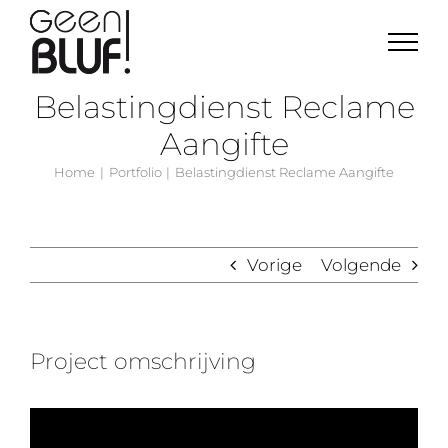
Ga
naar
inhoud
Belastingdienst Reclame
Aangifte
Home
Portfolio
Belastingdienst Reclame Aangifte
Vorige
Volgende
Project omschrijving