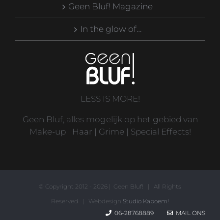
Geen Bluf! Magazine
In the glow of…
LESS IS MORE!
Geen Bluf, alles mogelijk op het gebied van
Make-up | Haar | Grime | Special Effects!
© Copyright 2012 -
2026 | Geen Bluf! | All Rights
Reserved | Webdesign
Studio Kaboem!
06-28768889
MAIL ONS