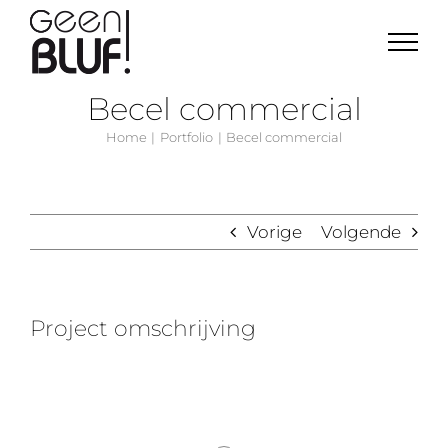
Ga
naar
inhoud
Becel commercial
Home
Portfolio
Becel commercial
Vorige
Volgende
Project omschrijving