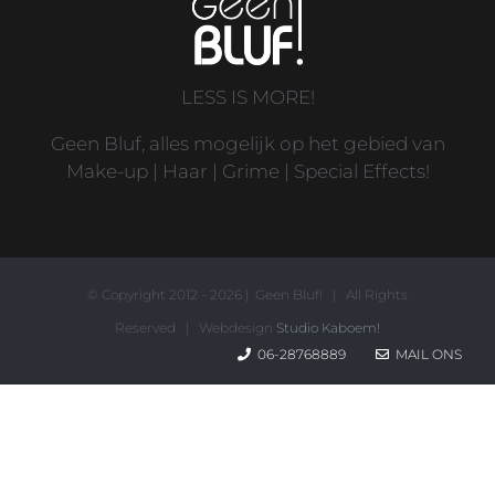
LESS IS MORE!
Geen Bluf, alles mogelijk op het gebied van
Make-up | Haar | Grime | Special Effects!
© Copyright 2012 -
2026 | Geen Bluf! | All Rights
Reserved | Webdesign
Studio Kaboem!
06-28768889
MAIL ONS