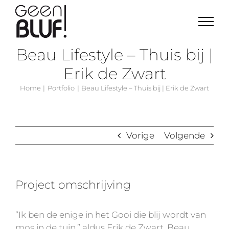
Ga
naar
inhoud
Beau Lifestyle – Thuis bij |
Erik de Zwart
Home
Portfolio
Beau Lifestyle – Thuis bij | Erik de Zwart
Vorige
Volgende
Project omschrijving
“Ik ben de enige in het Gooi die blij wordt van
mos in de tuin,” aldus Erik de Zwart. Beau