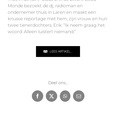
Monde bezoekt de dj, radioman en
ondernemer thuis in Laren en maakt een
knusse reportage met hem, zijn vrouw en hun
twee tienerdochters. Erik: “Ik neem graag het
woord. Alleen luistert niemand.”
LEES ARTIKEL…
Deel ons...
Facebook
X
WhatsApp
E-
mail