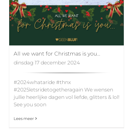
All we want for Christmas is you…
dinsdag 17 december 2024
#2024whataride #thnx
#2025letsridetogetheragain We wensen
jullie heerlijke dagen vol liefde, glitters & lol!
See you soon
Lees meer